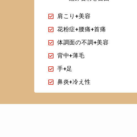
肩こり+美容
花粉症+腰痛+首痛
体調面の不調+美容
背中+薄毛
手+足
鼻炎+冷え性