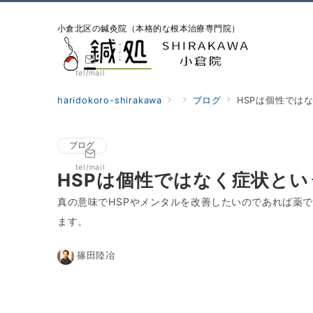
小倉北区の鍼灸院（本格的な根本治療専門院）
tel/mail
haridokoro-shirakawa
ブログ
HSPは個性では
ブログ
tel/mail
HSPは個性ではなく症状とい
真の意味でHSPやメンタルを改善したいのであれば薬
ます。
篠田陸冶