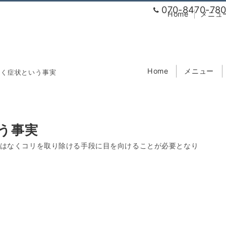
070-8470-78
Home
メニュ
Home
メニュー
なく症状という事実
う事実
ではなくコリを取り除ける手段に目を向けることが必要となり