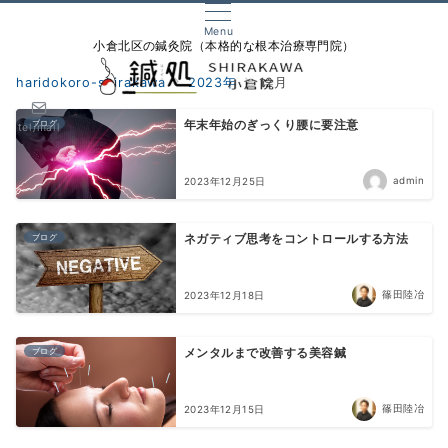
Menu
小倉北区の鍼灸院（本格的な根本治療専門院）
haridokoro-shirakawa
2023年
12月
ブログ
年末年始のぎっくり腰に要注意
tel/mail
admin
2023年12月25日
ブログ
ネガティブ思考をコントロールする方法
篠田陸冶
2023年12月18日
ブログ
メンタルまで改善する美容鍼
篠田陸冶
2023年12月15日