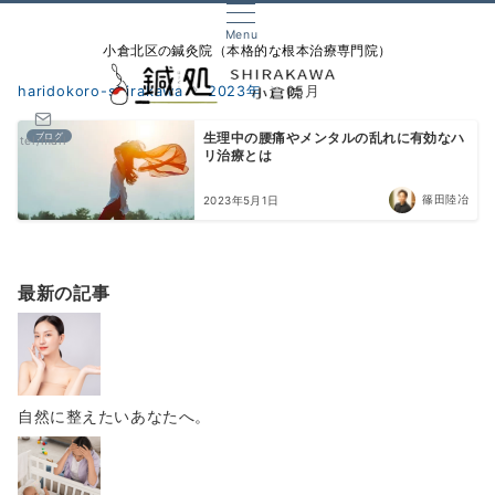
Menu
小倉北区の鍼灸院（本格的な根本治療専門院）
haridokoro-shirakawa
2023年
05月
ブログ
生理中の腰痛やメンタルの乱れに有効なハ
tel/mail
リ治療とは
篠田陸冶
2023年5月1日
最新の記事
自然に整えたいあなたへ。