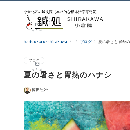
小倉北区の鍼灸院（本格的な根本治療専門院）
tel/mail
haridokoro-shirakawa
ブログ
夏の暑さと胃熱
ブログ
tel/mail
夏の暑さと胃熱のハナシ
篠田陸冶