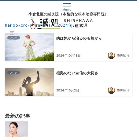
Menu
小倉北区の鍼灸院（本格的な根本治療専門院）
haridokoro-shirakawa
2024年
10月
ブログ
病は気から治るのも気から
tel/mail
篠田陸冶
2024年10月18日
ブログ
根拠のない自信の大切さ
篠田陸冶
2024年10月2日
最新の記事