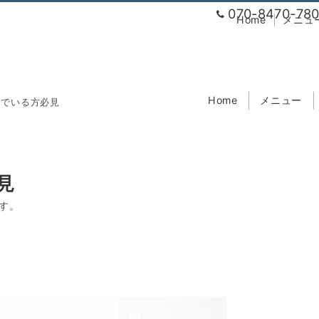
070-8470-78
Home
メニュ
Home
メニュー
んでいる方必見
見
す。