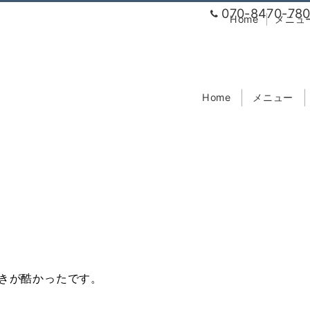
070-8470-78
Home
メニュ
Home
メニュー
談
きが酷かったです。