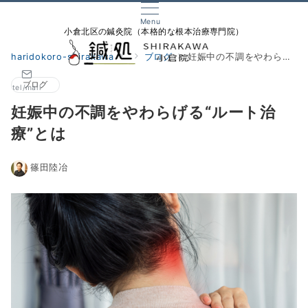
Menu
小倉北区の鍼灸院（本格的な根本治療専門院）
haridokoro-shirakawa
ブログ
妊娠中の不調をやわらげる“ルート治療”とは
ブログ
tel/mail
妊娠中の不調をやわらげる“ルート治
療”とは
篠田陸冶