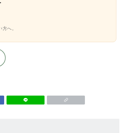
へ
い方へ。