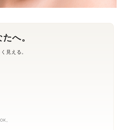
なたへ。
角く見える。
OK。